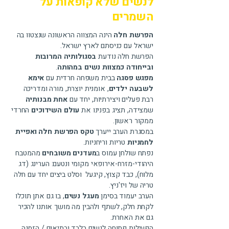
לנשים שלא קופאות על
השמרים
הפרשת חלה
הינה המצווה הראשונה שנצטוו בה
ישראל עם כניסתם לארץ ישראל.
הפרשת חלה נודעת
בסגולותיה המרובות
ובייחודה כמצוות נשים במהותה
.
מפגש פסגה
בבית משפחה חרדית עם
אימא
לשבעה ילדים
, אומנית יוצרת, מורה ומדריכה
רבת פעלים ויצירתיות, יחד עם
אחת מבנותיה
שמצידה, תציג בפנינו את
עולם השידוכים
החרדי
ממקור ראשון.
במסגרת הערב ייערך
טקס הפרשת חלה ואפיית
לחמניות
טריות וריחניות.
נפתח שולחן עמוס ב
מעדנים משובחים
מהמטבח
היהודי-מזרח-אירופאי מקומי ונטעם: הערינג (דג
מלוח), כבד קצוץ, קיגעל וסלט ביצים יחד עם חלה
טריה של ויז'ניץ.
הערב יעמוד בסימן
מעגל נשים
, בו גם אתן תוכלו
לקחת חלק, לשתף ולהבין מה מושך אותנו להכיר
גם את האחרת.
הפעילות פתוחה לנשים בלבד ובתיאום / הזמנה