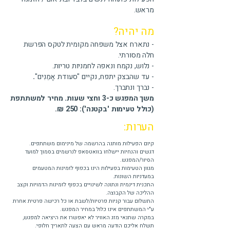
מראש.
מה יהיה?
- נתארח אצל משפחה מקומית לטקס הפרשת
חלה מסורתי.
- נלוש, נקמח ונאפה לחמניות טריות.
- עד שהבצק יתפח, נקיים "סעודת אָמֵנִים"
.
- נברך ונתברך.
משך המפגש כ-3 וחצי שעות. מחיר למשתתפת
(כולל טעימות 'בקטנה'): 250 ₪.
הערות:
קיום הפעילות מותנה בהרשמה של מינימום משתתפים.
דגשים והנחיות יישלחו בוואטסאפ לנרשמים בסמוך למועד
הסיור/המפגש.
מגוון הטעימות בפעילות הינו בכפוף לזמינות המטעמים
במעדניות השונות.
התכנית דינמית ונתונה לשינויים בכפוף לזמינות הדמויות וקצב
ההליכה של הקבוצה.
התשלום עבור קניות פרטיות/לשבת או כל רכישה פרטית אחרת
ע"י המשתתפים אינו כלול במחיר המפגש.
במקרה שתנאי מזג האוויר לא יאפשרו את היציאה למפגש,
תשלח אליכם הודעה מראש עם הצעה לתאריך חלופי.