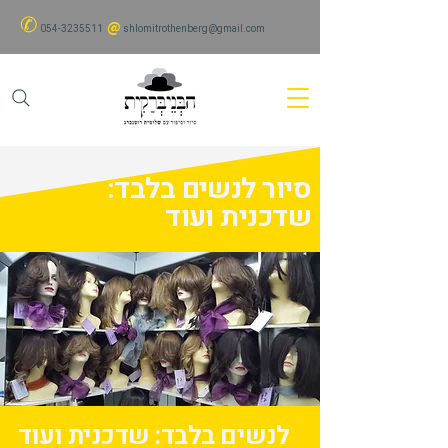
✆
@
054-3235511
shlomitrothenberg@gmail.com
סיור לנשים בלבד:
שדכנית ועוד
לנשים בלבד: שדכנית ועוד