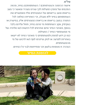
טל"ח.
אישור ההזמנה והצטרפותכם / השתתפותכם בסיור, מהווה
הסכמתו של מזמין הפעילות לכך שהינו מצהיר ומאשר כי מצב
בריאותו ומצב בריאותם של המצטרפים אליו מאפשרים את
השתתפותם בסיור ללא מגבלה, וכי האחריות המלאה לכל
החמרה במצב בריאותו או בריאות המצטרפים אליו, במישרין או
בעקיפין, עקב השתתפות מי מהם בסיור, תחול עליהם בלבד.
בנוסף, מארגני הסיור אינם אחראים לכל רגישות ו/או אלרגיה של
מי ממשתתפי הסיור / הפעילות.
כמו כן ידוע למזמין ולמשתתפים כי מארגני הסיור לא יישאו
באחריות לפגיעה או לנזק שייגרמו לגוף ו/או לרכוש של מי
מהמשתתפים.
הצהרה זו מנוסחת בלשון זכר ומתייחסת לבני כל המינים.
להזמנת הסיור