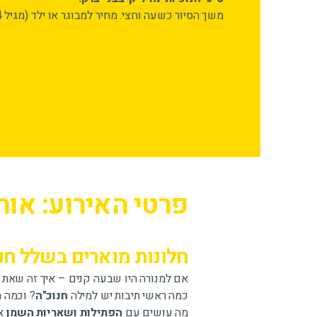
משך הסיור כשעה וחצי. מחיר למבוגר או ילד (מגיל 4 ומעלה): 90 ₪.
פרטי האירוע: אורו
חלונות מוארים בשלל חנ
אם למנורה היו שבעה קנים – איך זה שאת
כמה ראשי תיבות יש למילה
חנוכ"ה
? וכמה 
מה עושים עם
הפתילות ושאריות השמן
אח