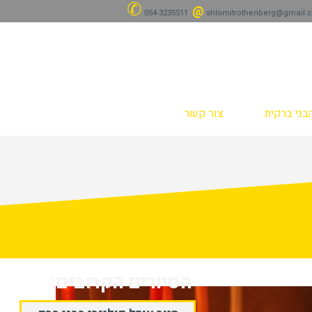
✆
@
054-3235511
shlomitrothenberg@gmail.
בני ברקית
צור קשר
הסיורים הקרובים: