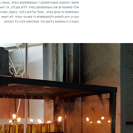
אישור ההזמנה והצטרפותכם / השתתפותכם בסיור, מהווה ה
אליו מאפשרים את השתתפותם בסיור ללא מגבלה, וכי האחר
השתתפות מי מהם בסיור, תחול עליהם בלבד. בנוסף, מארגני
כמו כן ידוע למזמין ולמשתתפים כי מארגני הסיור לא יישאו
הצהרה זו מנוסחת בלשון זכר ומתייחסת לבני כל המינים.