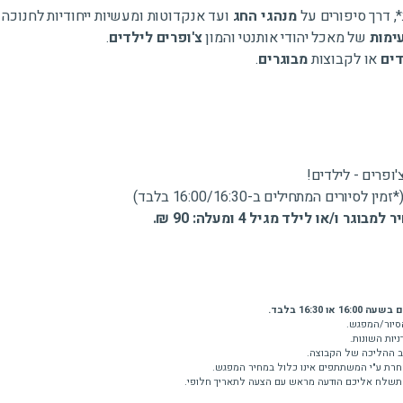
 דרך סיפורים על
מנהגי החג
ועד אנקדוטות ומעשיות ייחודיות לחנוכה
ימות
של מאכל יהודי אותנטי והמון
צ'ופרים לילדים
.
דים
או לקבוצות
מבוגרים
.
ופרים - לילדים!
ם המתחילים ב-16:00/16:30 בלבד)
/או לילד מגיל 4 ומעלה: 90 ₪.
16:3 בלבד.
סיור/המפגש.
יות השונות.
קצב ההליכה של הקבוצה.
חרת ע"י המשתתפים אינו כלול במחיר המפגש.
 תשלח אליכם הודעה מראש עם הצעה לתאריך חלופי.