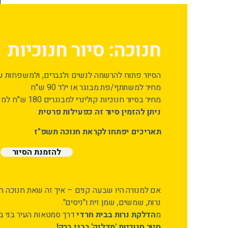
חנוכה: סיור חנוכיות
הסיור פתוח להרשמה לנשים ולגברים, ולמשפחות ע
מחיר למשתתף/פת מבוגר או ילד 90 ש"ח
מחיר בסיור חנוכיות קולינרי למבוגרים 180 ש"ח למשתתף/פת
ניתן להזמין סיור זה כפעילות פרטית
תאריכים יפתחו לקראת חנוכה תשפ"ז
להזמנת הסיור
אם למנורה היו שבעה קנים – איך זה שאת חנוכה ח
נרות, שמשים, שמן זית ו"ניסים".
מ
הדלקת נרות בבית חרדי
דרך סמטאות העיר בני בר
סיור חנוכיות 'מדליק' בבני ברק!