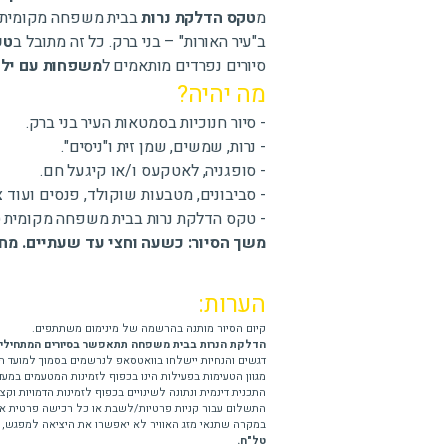
מ
טקס הדלקת נרות
בבית משפחה מקומית*,
ב"עיר האורות" – בני ברק. כל זה מתובל ב
טע
סיורים נפרדים מותאמים ל
משפחות עם יל
מה יהיה?
- סיור חנוכיות בסמטאות העיר בני ברק.
- נרות, שמשים, שמן זית ו"ניסים".
- סופגניה, לאטקעס ו/או קיגעל חם.
- סביבונים, מטבעות שוקולד, פנסים ועוד צ'
- טקס הדלקת נרות בבית משפחה מקומית (*זמין לסיורי
משך הסיור: כשעה וחצי עד שעתיים. מחיר למבוגר ו
הערות:
קיום הסיור מותנה בהרשמה של מינימום משתתפים.
הדלקת הנרות בבית משפחה תתאפשר בסיורים המתחילים בשעה 16:00 או 0
דגשים והנחיות יישלחו בוואטסאפ לנרשמים בסמוך למועד ה
מגוון הטעימות בפעילות הינו בכפוף לזמינות המטעמים במעדנ
התכנית דינמית ונתונה לשינויים בכפוף לזמינות הדמויות ו
התשלום עבור קניות פרטיות/לשבת או כל רכישה פרטית א
במקרה שתנאי מזג האוויר לא יאפשרו את היציאה למפגש,
טל"ח.