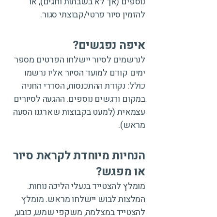
נוספים (אך לא בשבתות וחגים), או
להזמין סיור פרטי/קבוצתי סגור.
איפה נפגשים?
לנרשמים לסיור יישלחו הפרטים מספר
ימים קודם למועד הסיור אליו נרשמו
כולל: נקודת ההתכנסות, הסדרי החניה
במקום ודגשים נוספים. ההגעה לסיורים
עצמאית (למעט בקבוצות שארגנו הסעה
מראש).
הנחיות מיוחדת לקראת סיור
או מפגש?
מומלץ להצטייד בנעלי הליכה נוחות.
המלצות לבוש יישלחו מראש. מומלץ
להצטייד במצלמה, משקפי שמש, כובע,