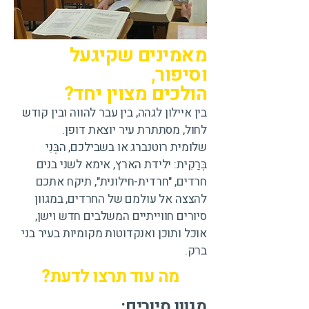
מאמינים שקיגעל
וסיפור,
הולכים מצוין יחד?
בין איילון לגהה, בין עבר להווה ובין קודש
לחול, מסתתרת עיר יוצאת דופן.
שלומית רוטנברג או בשבילכם, הבְּנֵי
בְּרַקִית: ילידת הארץ, אימא לשני בנים
חרדים, "חרדית-חילונית", תיקח אתכם
להצצה אל עולמם של החרדים, במגוון
סיורים חווייתיים המשלבים חדש וישן,
אוכל ותוכן ואנקדוטות מקומיות בעיר בני
ברק.
מה עוד תרצו לדעת?
מגוון סיורים: