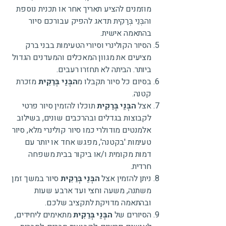
מוזמנים להציע תאריך אחר או תכנית נוספת
והבְּנֵי בְּרַקִית תדאג להפיק עבורכם סיור
בהתאמה אישית.
הסיור הקולינרי וסיורי הטעימות בבני ברק
מציעים את מגוון המאכלים והמעדנים הגדול
ביותר. הביתה לא תחזרו רעבים.
בסיום כל סיור תקבלו מ
הבְּנֵי בְּרַקִית
מזכרת
קטנה.
אצל
הבְּנֵי בְּרַקִית
תוכלו להזמין סיור פרטי
לקבוצות בגדלים ובהרכבים שונים, בשילוב
אלמנטים מודולרי כמו סיור קולינרי מלא, סיור
טעימות 'בקטנה', מפגש אחד או יותר עם
דמות מקומית ו/או ביקור בבית משפחה
חרדית.
ניתן להזמין אצל
הבְּנֵי בְּרַקִית
סיור במשך זמן
משתנה, משעה וחצי ועד ארבע שעות
ובהתאמה מדויקת לתקציב שלכם.
הסיורים של
הבְּנֵי בְּרַקִית
מתאימים ליחידים,