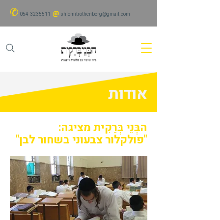
✆
@
054-3235511
shlomitrothenberg@gmail.com
אודות
הבְּנֵי בְּרַקִית מציגה:
"פולקלור צבעוני בשחור לבן"