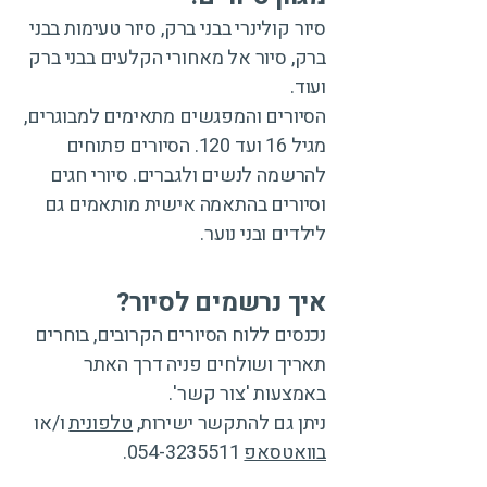
סיור קולינרי בבני ברק, סיור טעימות בבני
ברק, סיור אל מאחורי הקלעים בבני ברק
ועוד.
הסיורים והמפגשים מתאימים למבוגרים,
מגיל 16 ועד 120. הסיורים פתוחים
להרשמה לנשים ולגברים. סיורי חגים
וסיורים בהתאמה אישית מותאמים גם
לילדים ובני נוער.
איך נרשמים לסיור?
נכנסים ללוח הסיורים הקרובים, בוחרים
תאריך ושולחים פניה דרך האתר
באמצעות 'צור קשר'.
ניתן גם להתקשר ישירות,
טלפונית
ו/או
בוואטסאפ
054-3235511
.