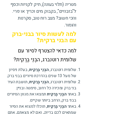
מטריה (תלוי בעונה), תיק לקניות וכסף
ל"בזבוזים", בקבוק מים וכריך או פרי.
והכי חשוב? מצב רוח טוב, סקרנות
והומור.
למה לעשות סיור בבני-ברק
עם הבני ברקית?
למה כדאי להצטרף לסיור עם
שלומית רוטנברג, הבְּנֵי בְּרַקִית?
שלומית רוטנברג,
הבְּנֵי בְּרַקִית
, בעלת ניסיון
של מעל 13 שנים בהדרכת סיורים בבני ברק.
שלומית רוטנברג,
הבְּנֵי בְּרַקִית
, תושבת העיר
בני ברק ומכירה כל רחוב, סימטה ובניין.
באתר
הבְּנֵי בְּרַקִית
תמצאו את מגוון הסיורים
בבני ברק, הרחב ביותר שקיים.
באתר
הבְּנֵי בְּרַקִית
, תוכלו למצוא את הסיור
שמתאים לכם בדיוק, ואם לא מצאתם, אתם