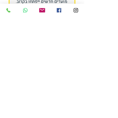
מועדים חדשים ייפתחו בקרוב.
לפרטים נוספים
צרו קשר:
הנכם נמצאים במרחק שיחה לכרטיס הכניסה
שלכם לבני ברק!
להרשמה לאחד המפגשים או הסיורים בתאריכים
המפורסמים, לבקשת תאריך או הזמנה לקבוצות, צרו
קשר:
שלומית רוטנברג
נייד:
054-3235511