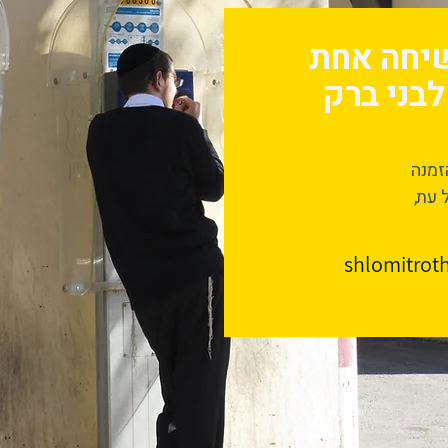
שיחה אחת
בני ברק
זמנה
 עת,
shlomitro