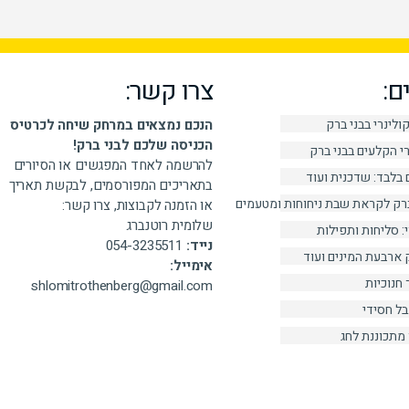
ם:
צרו קשר:
ולינרי בבני ברק
הנכם נמצאים במרחק שיחה לכרטיס
הכניסה שלכם לבני ברק!
י הקלעים בבני ברק
להרשמה לאחד המפגשים או הסיורים
 בלבד: שדכנית ועוד
בתאריכים המפורסמים, לבקשת תאריך
ברק לקראת שבת ניחוחות ומטעמים
או הזמנה לקבוצות, צרו קשר:
שלומית רוטנברג
 סליחות ותפילות
נייד:
054-3235511
 ארבעת המינים ועוד
אימייל:
 חנוכיות
shlomitrothenberg@gmail.com
בל חסידי
מתכוננת לחג