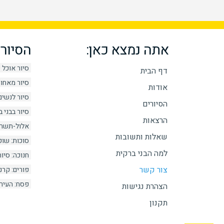
אתה נמצא כאן:
הסיורי
סיור אוכל ק
דף הבית
סיור מאחור
אודות
סיור לנשים
הסיורים
סיור בבני 
הרצאות
אלול-תשרי:
שאלות ותשובות
סוכות: שוק
למה הבני ברקית
חנוכה: סיור
צור קשר
פורים: קרנ
פסח: העיר 
הצהרת נגישות
תקנון