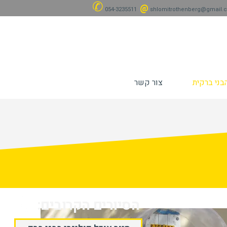
✆
@
054-3235511
shlomitrothenberg@gmail.
בני ברקית
צור קשר
הסיורים הקרובים: