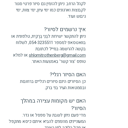
לקהל הרחב. ניתן להזמין גם סיור פרטי סגור
לקבוצות וארגונים כמו ימי עיון, ימי צוות, ימי
גיבוש ועוד.
איך נרשמים לסיור?
ניתן להתקשר ישירות לבְּנֵי בְּרַקִית, טלפונית או
בוואטסאפ למספר
054-3235511
, לשלוח
בקשה להרשמה במייל לכתובת
shlomitrothenberg@gmail.com
או למלא
טופס 'צור קשר' באמצעות האתר.
האם הסיור רגלי?
כן. הסיורים הינם סיורים רגליים ברחובות
ובסמטאות העיר בני ברק.
האם יש מקומות עצירה במהלך
הסיור?
מדי פעם ניתן לשבת על ספסל או גדר.
המעוניינים מוזמנים להביא איתם כיסא מתקפל
או מקל הליכה לפי הצורך.