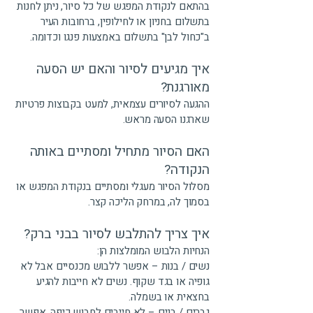
בהתאם לנקודת המפגש של כל סיור, ניתן לחנות
בתשלום בחניון או לחילופין, ברחובות העיר
ב"כחול לבן" בתשלום באמצעות פנגו וכדומה.
איך מגיעים לסיור והאם יש הסעה
מאורגנת?
ההגעה לסיורים עצמאית, למעט בקבוצות פרטיות
שארגנו הסעה מראש.
האם הסיור מתחיל ומסתיים באותה
הנקודה?
מסלול הסיור מעגלי ומסתיים בנקודת המפגש או
בסמוך לה, במרחק הליכה קצר.
איך צריך להתלבש לסיור בבני ברק?
הנחיות הלבוש המומלצות הן:
נשים / בנות – אפשר ללבוש מכנסיים אבל לא
גופיה או בגד שקוף. נשים לא חייבות להגיע
בחצאית או בשמלה.
גברים / בנים – לא חייבים לחבוש כיפה. אפשר