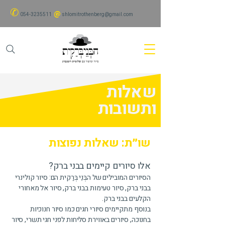
✆
@
054-3235511
shlomitrothenberg@gmail.com
שאלות
ותשובות
שו״ת: שאלות נפוצות
אלו סיורים קיימים בבני ברק?
הסיורים המובילים של הבְּנֵי בְּרַקִית הם: סיור קולינרי
בבני ברק, סיור טעימות בבני ברק, סיור אל מאחורי
הקלעים בבני ברק.
בנוסף מתקיימים סיורי חגים כמו סיור חנוכיות
בחנוכה, סיורים באווירת סליחות לפני חגי תשרי, סיור