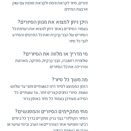
פורים, סיור לקראת פסח ולקראת סוכות עם שוק
ארבעת המינים.
היכן ניתן למצוא את מגוון הסיורים?
בעמוד הסיורים באתר ניתן למצוא את רשימת כל
הסיורים של הבְּנֵי בְּרַקִית ואת כל הפרטים והמידע
לגבי כל סיור.
מי מדריך או מלווה את הסיורים?
שלומית רוטנברג, הבְּנֵי בְּרַקִית, מפיקה, מארגנת
ומדריכה את כל הסיורים.
מה משך כל סיור?
הזמן הממוצע לסיור הינו כשעתיים וחצי עד שלוש
שעות. סיורי החגים קצרים יותר, עד שעתיים. כל
המידע מעודכן בעמוד כל סיור באופן ברור.
מתי מתקיימים הסיורים והמפגשים?
הסיור הקולינרי בבני ברק מתקיים בדרך כל בימים
רביעי וחמישי אחר הצוהריים או הערב ובימי שישי או
ערבי חג בשעות הבוקר.