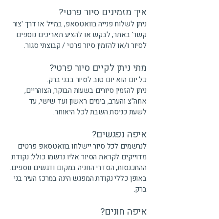
איך מזמינים סיור פרטי?
ניתן לשלוח פנייה בוואטסאפ, במייל או דרך 'צור
קשר' באתר, לבקש או להציע תאריכים נוספים
לסיור ו/או להזמין סיור פרטי / קבוצתי סגור.
מתי ניתן לקיים סיור פרטי?
כל יום הוא יום טוב לסיור בבני ברק.
ניתן להזמין סיורים בשעות הבוקר, הצוהריים,
אחה"צ והערב, בימים ראשון ועד שישי, עד
לשעת כניסת השבת לכל היאוחר.
איפה נפגשים?
לנרשמים לכל סיור יישלחו בוואטסאפ פרטים
מדוייקים לקראת הסיור אליו נרשמו כולל: נקודת
ההתכנסות, הסדרי החניה במקום ודגשים נוספים.
באופן כללי נקודת המפגש הינה במרכז העיר בני
ברק.
איפה חונים?