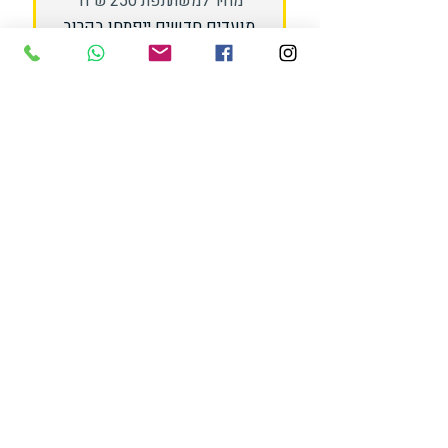
מחיר למשתתפת 250 ש"ח
מועדים חדשים ייפתחו בקרוב.
לפרטים נוספים
צרו קשר:
הנכם נמצאים במרחק שיחה לכרטיס הכניסה
שלכם לבני ברק!
להרשמה לאחד המפגשים או הסיורים בתאריכים
המפורסמים, לבקשת תאריך או הזמנה לקבוצות, צרו
קשר:
שלומית רוטנברג