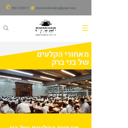
✆
@
054-3235511
shlomitrothenberg@gmail.com
מאחורי הקלעים
של בני ברק