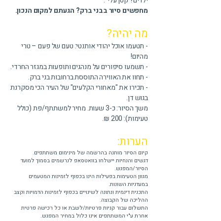
ילדים? קטן עלי".
מחפשים סיור בבני ברק? הגעתם למקום הנכון.
מה יהיה?
- תטעמו אוכל יהודי אותנטי: טעם של פעם – טרי
מהיום!
- תשמעו סיפורים על מנהגים ותופעות במגזר החרדי.
- תחוו את האווירה התוססת ברחובות בני ברק.
- תכירו את "מאחורי הקלעים" של העיר הכי מסקרנת
בגוש דן.
משך הסיור: כ-3 שעות. מחיר למשתתף/פת (כולל
טעימות): 200 ₪.​
הערות:
קיום הסיור מותנה בהרשמה של מינימום משתתפים.
דגשים והנחיות יישלחו בוואטסאפ לנרשמים בסמוך למועד
הסיור/המפגש.
מגוון הטעימות בפעילות הינו בכפוף לזמינות המטעמים
במעדניות השונות.
התכנית דינמית ונתונה לשינויים בכפוף לזמינות הדמויות וקצב
ההליכה של הקבוצה.
התשלום עבור קניות פרטיות/לשבת או כל רכישה פרטית
אחרת ע"י המשתתפים אינו כלול במחיר המפגש.