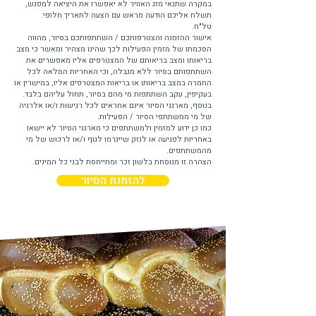
במקרה שתנאי מזג האוויר לא יאפשרו את היציאה למפגש,
תשלח אליכם הודעה מראש עם הצעה לתאריך חלופי.
טל"ח.
אישור ההזמנה והצטרפותכם / השתתפותכם בסיור, מהווה
הסכמתו של מזמין הפעילות לכך שהינו מצהיר ומאשר כי מצב
בריאותו ומצב בריאותם של המצטרפים אליו מאפשרים את
השתתפותם בסיור ללא מגבלה, וכי האחריות המלאה לכל
החמרה במצב בריאותו או בריאות המצטרפים אליו, במישרין או
בעקיפין, עקב השתתפות מי מהם בסיור, תחול עליהם בלבד.
בנוסף, מארגני הסיור אינם אחראים לכל רגישות ו/או אלרגיה
של מי ממשתתפי הסיור / הפעילות.
כמו כן ידוע למזמין ולמשתתפים כי מארגני הסיור לא יישאו
באחריות לפגיעה או לנזק שייגרמו לגוף ו/או לרכוש של מי
מהמשתתפים.
הצהרה זו מנוסחת בלשון זכר ומתייחסת לבני כל המינים.
להזמנת הסיור