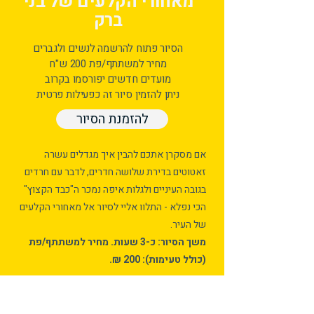
מאחורי הקלעים של בני
ברק
הסיור פתוח להרשמה לנשים ולגברים
מחיר למשתתף/פת 200 ש"ח
מועדים חדשים יפורסמו בקרוב
ניתן להזמין סיור זה כפעילות פרטית
להזמנת הסיור
אם מסקרן אתכם להבין איך מגדלים עשרה
זאטוטים בדירת שלושה חדרים, לדבר עם חרדים
בגובה העיניים ולגלות איפה נמכר ה"כבד הקצוץ"
הכי נפלא - התלוו אליי לסיור אל מאחורי הקלעים
של העיר.
משך הסיור: כ-3 שעות. מחיר למשתתף/פת
(כולל טעימות): 200 ₪.