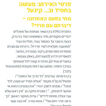
פרטי האירוע: מעשה
בחסיד וב... קיגעל
​​מתי בפעם האחרונה –
דיברתם עם חרדי?
התכנית כוללת בין השאר טעימות של מאכלים
יהודיים-מקומיים, סיור בסמטאות העיר בני ברק,
הצצה והסבר על המסחר בעיר, תולדות העיר
"ממושבה חקלאית לעיר חרדית", היכרות עם מבנים
ומוסדות מפורסמים, ביקור במעדניה, נסיעה
למאפיית ויז'ניץ (למעוניינים, באופן עצמאי,
במועדים נבחרים), ומזכרת קטנה לכל משתתף.
במרכז החוויה: מפגש עם דמות מקומית (מפגש אחד
בלבד).
בין הדמויות: שדכנית "כל הדרך אל החופה" /
מפעיל/ת גמ"ח מקומי: "אצלנו תמיד יש מענה, לכל
פונה!" / מומחה לתוכן יהודי: "את המנגינה הזאת אי
אפשר להפסיק…" / פאנית ותיקה ש: "אין ראש שלא
עבר אצלה מתחת לידיים" / עדות ממקור ראשון: "כך
נראה סדר היום שלי" / אמא נמרה: "ארבעה עשר