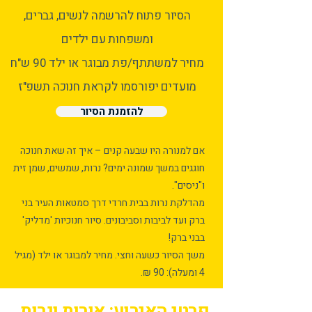
הסיור פתוח להרשמה לנשים, גברים,
ומשפחות עם ילדים
מחיר למשתתף/פת מבוגר או ילד 90 ש"ח
מועדים יפורסמו לקראת חנוכה תשפ"ז
להזמנת הסיור
אם למנורה היו שבעה קנים – איך זה שאת חנוכה
חוגגים במשך שמונה ימים? נרות, שמשים, שמן זית
ו"ניסים".
מהדלקת נרות בבית חרדי דרך סמטאות העיר בני
ברק ועד לביבות וסביבונים. סיור חנוכיות 'מדליק'
בבני ברק!
משך הסיור כשעה וחצי. מחיר למבוגר או ילד (מגיל
4 ומעלה): 90 ₪.
פרטי האירוע: אורות ונרות