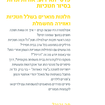
בסיור חנוכיות
חלונות מוארים בשלל חנוכיות
ואווירה מחשמלת
אם למנורה היו שבעה קנים – איך זה שאת חנוכה
חוגגים במשך שמונה ימים?
כמה ראשי תיבות יש למילה חנוכ"ה? וכמה חנוכיות
מדליקים בממוצע בכל ערב בבית חסידי?
מה עושים עם הפתילות ושאריות השמן אחרי החג?
ומי באמת יודע מה זה "דרידל"?
מטקס הדלקת נרות בבית משפחה מקומית*, דרך
סיפורים על מנהגי החג ועד אנקדוטות ומעשיות
ייחודיות לחנוכה ב"עיר האורות" – בני ברק. כל זה
מתובל בטעימות של מאכל יהודי אותנטי והמון
צ'ופרים לילדים.
סיורים נפרדים מותאמים למשפחות עם ילדים או
לקבוצות מבוגרים.
מה יהיה?