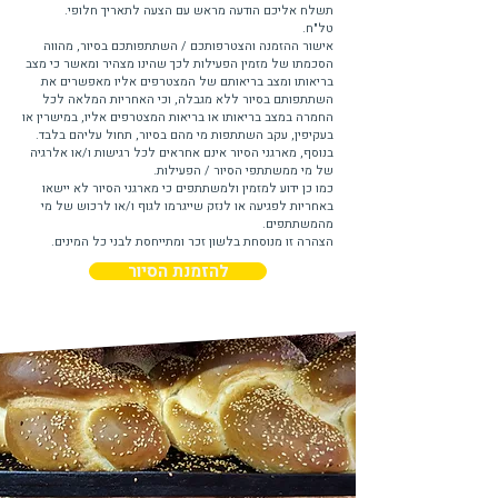
תשלח אליכם הודעה מראש עם הצעה לתאריך חלופי.
טל"ח.
אישור ההזמנה והצטרפותכם / השתתפותכם בסיור, מהווה
הסכמתו של מזמין הפעילות לכך שהינו מצהיר ומאשר כי מצב
בריאותו ומצב בריאותם של המצטרפים אליו מאפשרים את
השתתפותם בסיור ללא מגבלה, וכי האחריות המלאה לכל
החמרה במצב בריאותו או בריאות המצטרפים אליו, במישרין או
בעקיפין, עקב השתתפות מי מהם בסיור, תחול עליהם בלבד.
בנוסף, מארגני הסיור אינם אחראים לכל רגישות ו/או אלרגיה
של מי ממשתתפי הסיור / הפעילות.
כמו כן ידוע למזמין ולמשתתפים כי מארגני הסיור לא יישאו
באחריות לפגיעה או לנזק שייגרמו לגוף ו/או לרכוש של מי
מהמשתתפים.
הצהרה זו מנוסחת בלשון זכר ומתייחסת לבני כל המינים.
להזמנת הסיור