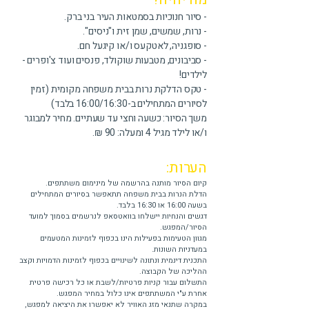
- סיור חנוכיות בסמטאות העיר בני ברק.
- נרות, שמשים, שמן זית ו"ניסים".
- סופגניה, לאטקעס ו/או קיגעל חם.
- סביבונים, מטבעות שוקולד, פנסים ועוד צ'ופרים -
לילדים!
- טקס הדלקת נרות בבית משפחה מקומית (זמין
לסיורים המתחילים ב-16:00/16:30 בלבד)
משך הסיור: כשעה וחצי עד שעתיים. מחיר למבוגר
ו/או לילד מגיל 4 ומעלה: 90 ₪.
הערות:
קיום הסיור מותנה בהרשמה של מינימום משתתפים.
הדלת הנרות בבית משפחה תתאפשר בסיורים המתחילים
בשעה 16:00 או 16:30 בלבד.
דגשים והנחיות יישלחו בוואטסאפ לנרשמים בסמוך למועד
הסיור/המפגש.
מגוון הטעימות בפעילות הינו בכפוף לזמינות המטעמים
במעדניות השונות.
התכנית דינמית ונתונה לשינויים בכפוף לזמינות הדמויות וקצב
ההליכה של הקבוצה.
התשלום עבור קניות פרטיות/לשבת או כל רכישה פרטית
אחרת ע"י המשתתפים אינו כלול במחיר המפגש.
במקרה שתנאי מזג האוויר לא יאפשרו את היציאה למפגש,